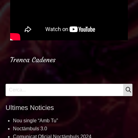
Trenca Cadenes
S
Search
for:
Ultimes Noticies
Nou single “Amb Tu”
Noctämbuls 3.0
Comunicat Oficial Noctämbuls 2024