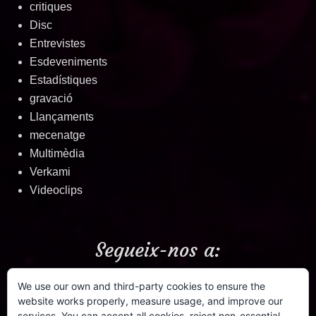
critiques
Disc
Entrevistes
Esdeveniments
Estadístiques
gravació
Llançaments
mecenatge
Multimèdia
Verkami
Videoclips
Segueix-nos a:
We use our own and third-party cookies to ensure the
Facebook
Twitter
Email
YouTube
Instagra
Spoti
Tw
website works properly, measure usage, and improve our
services. You can accept all cookies, reject non-essential