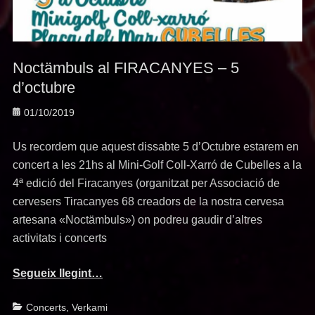
Noctämbuls al FIRACANYES – 5
d’octubre
Posted
01/10/2019
on
Us recordem que aquest dissabte 5 d’Octubre estarem en
concert a les 21hs al Mini-Golf Coll-Xarró de Cubelles a la
4ª edició del Firacanyes (organitzat per Associació de
cervesers Tiracanyes 68 creadors de la nostra cervesa
artesana «Noctämbuls») on podreu gaudir d’altres
activitats i concerts
Segueix llegint…
Categories
Concerts
,
Verkami