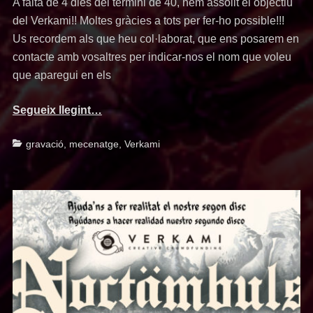
A falta de 4 dies del termini de 40, hem assolit el objectiu
del Verkami!! Moltes gràcies a tots per fer-ho possible!!!
Us recordem als que heu col·laborat, que ens posarem en
contacte amb vosaltres per indicar-nos el nom que voleu
que aparegui en els
Segueix llegint…
Categories
gravació
,
mecenatge
,
Verkami