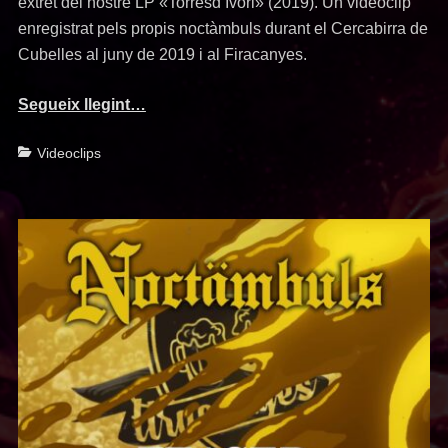
extret del nostre LP «Torresd’Ivori» (2019). Un videoclip
enregistrat pels propis noctàmbuls durant el Cercabirra de
Cubelles al juny de 2019 i al Firacanyes.
Segueix llegint…
Categories
Videoclips